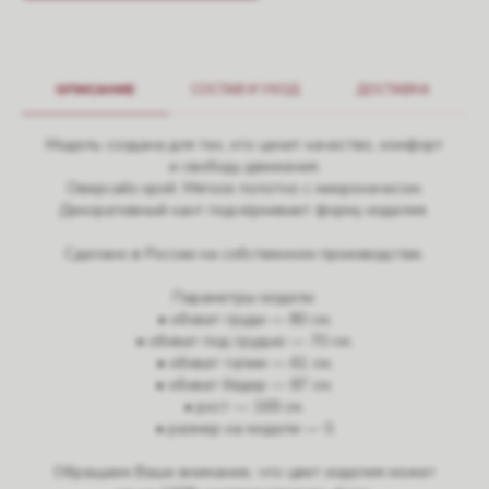
ОПИСАНИЕ
СОСТАВ И УХОД
ДОСТАВКА
Модель создана для тех, кто ценит качество, комфорт
и свободу движения.
Оверсайз крой. Мягкое полотно с микроначесом.
Декоративный кант подчёркивает форму изделия.
Сделано в России на собственном производстве.
Параметры модели:
• обхват груди — 80 см;
• обхват под грудью — 70 см;
• обхват талии — 61 см;
• обхват бёдер — 87 см;
• рост — 169 см.
• размер на модели — S
Обращаем Ваше внимание, что цвет изделия может