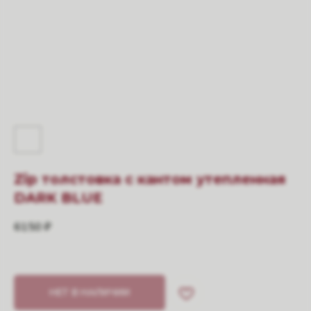
Zip толстовка с кантом утепленная
DARK BLUE
6150
₽
НЕТ В НАЛИЧИИ