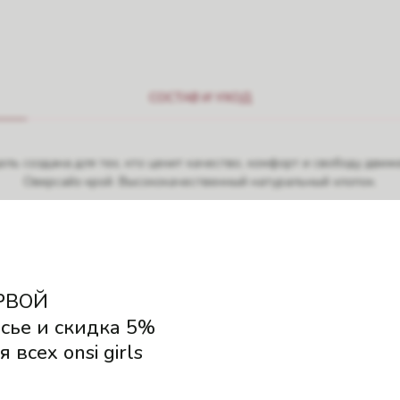
СОСТАВ И УХОД
ль создана для тех, кто ценит качество, комфорт и свободу движ
Оверсайз крой. Высококачественный натуральный хлопок.
Сделано в России на собственном производстве.
Параметры модели:
• обхват груди — 80 см;
• обхват под грудью — 70 см;
РВОЙ
• обхват талии — 61 см;
сье и скидка 5%
• обхват бёдер — 87 см;
 всех onsi girls
• рост — 169 см.
• размер на модели — ONE SIZE