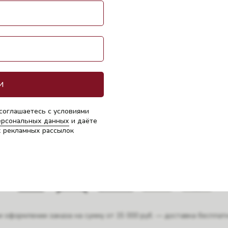
Ваше внимание, что цвет изделия может не на 100% соответство
м зависит от освещения во время фотосъёмки и цветопередачи Ва
Состав: хлопок 100%.
ручная или машинная деликатная стирка при t° до 30°C
• глажка при низкой температуре (t<110°C)
• химчистка
И
• сушка и отжим в машинах запрещено
• сушка на горизонтальной поверхности
• отбеливание запрещено
соглашаетесь с условиями
бегайте контакта шероховатыми поверхностями, сумками, украше
ерсональных данных
и даёте
спользовать машинку для удаления пилинга при образовании кат
х рекламных рассылок
• стирайте с вещами похожего цвета
и оформлении заказа на сумму от 15 000 руб. — доставка бесплатн