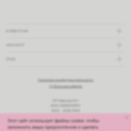
КЛИЕНТАМ
АККАУНТ
ONSI
Политика конфиденциальности
Публичная оферта
ИП Иванов Б.Н.
ИНН 213010213372
2022 - 2026 ONSI
© Все права защищены
Этот сайт использует файлы cookie, чтобы
запомнить ваши предпочтения и сделать