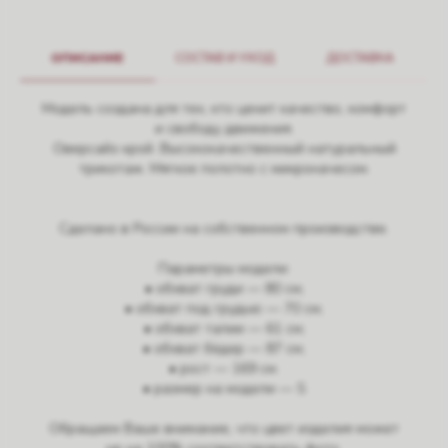
ОПИСАНИЕ
СОСТАВ И УХОД
ДОСТАВКА
Модель создана для тех, кто ценит качество, комфорт
и свободу движения.
Оверсайз крой. Высококачественный натуральный
трикотаж. Мягкое полотно с микроначесом.
Сделано в России на собственном производстве.
Параметры модели:
• обхват груди — 80 см;
• обхват под грудью — 70 см;
• обхват талии — 61 см;
• обхват бёдер — 87 см;
• рост — 169 см.
• размер на модели — S
Обращаем Ваше внимание, что цвет изделия может