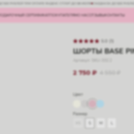
ДО 500 РУБЛЕЙ ПРИ ОПЛАТЕ ЯНДЕКС СПЛИТ ДО 08 ИЮЛЯ
СКИДКА 5% ДО 500 РУБЛ
ПОДАРОЧНЫЙ СЕРТИФИКАТ
ПОКУПАТЕЛЯМ
О НАС
ОТЗЫВЫ
КОНТАКТЫ
5.0
(
1
)
ШОРТЫ BASE PI
Артикул:
SKU-332.2
4 550
₽
2 750
₽
Цвет
Размер
XS
S
M
L