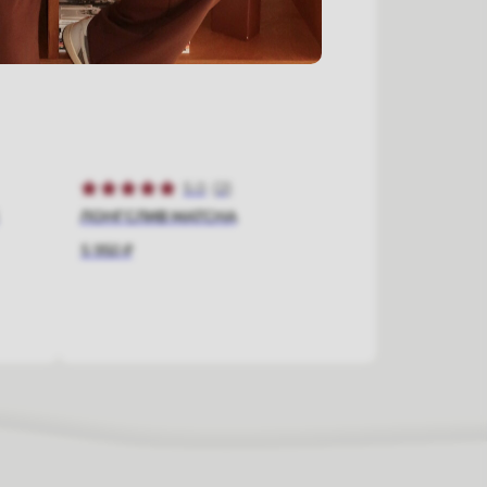
5.0
(
2
)
ЛОНГСЛИВ MATCHA
5 950
₽