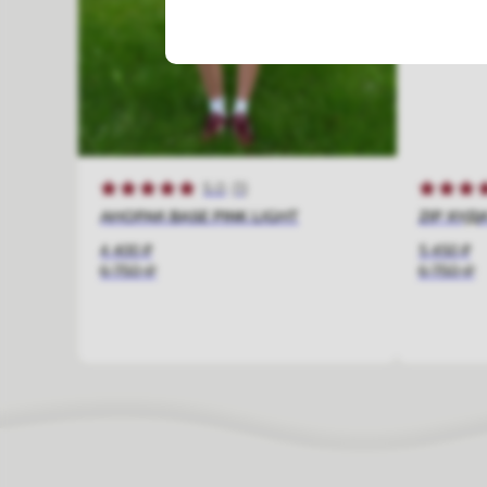
5.0
(
1
)
АНОРАК BASE PINK LIGHT
ZIP ХУДИ
4 400
₽
5 450
₽
6 750
₽
6 750
₽