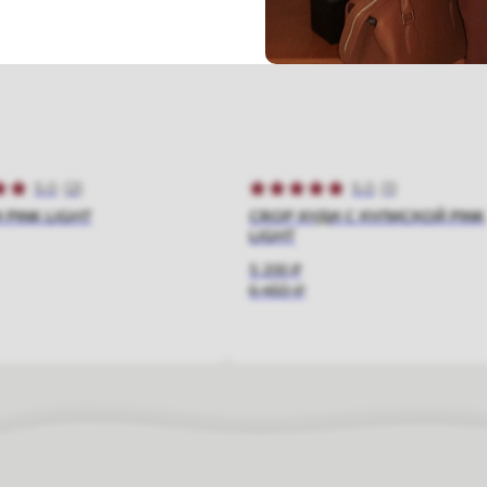
5.0
(
2
)
5.0
(
1
)
 PINK LIGHT
CROP ХУДИ С КУЛИСКОЙ PINK
LIGHT
5 200
₽
6 450
₽