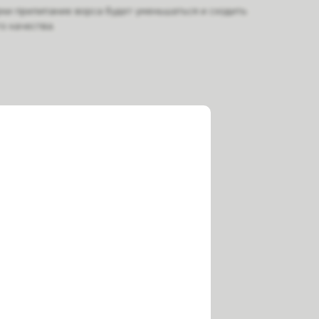
рки прилипание ворса будет уменьшаться и сходить
о качества.
ая.
в службу доставки.