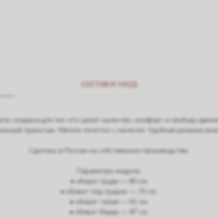
СОСТАВ И УХОД
ль создана для тех, кто ценит качество, комфорт и свободу движ
льный трикотаж. Мягкое полотно с начесом. Удобная резинка вни
Сделано в России на собственном производстве.
Параметры модели:
• обхват груди — 80 см;
• обхват под грудью — 70 см;
• обхват талии — 61 см;
• обхват бёдер — 87 см;