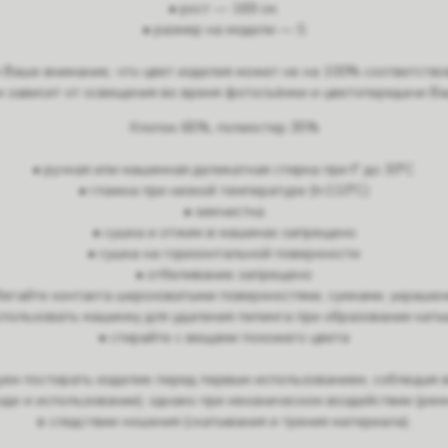
• рост — 169 см.
• размер на модели — S
Ваше внимание, что цвет изделия может не на 100% соответство
м зависит от освещения во время фотосъёмки и цветопередачи Ва
Хлопок 65%, полиэстер 35%
• ручная или машинная деликатная стирка при t° до 30°C
• глажка при низкой температуре (t<110°C)
• химчистка
• сушка и отжим в машинах запрещено
• сушка на горизонтальной поверхности
• отбеливание запрещено
бегайте контакта шероховатыми поверхностями, сумками, украше
спользовать машинку для удаления пилинга при образовании кат
• стирайте с вещами похожего цвета
ем постирать изделие перед первым использованием, соблюдая 
де и использовании), однако при механическом воздействии (ремни
в следствии ношения (скатывания и трения материала).