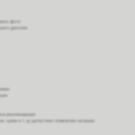
вать фото.
шего дисплея.
ниями
ышек
все рекомендации.
, сумки и т. д.) допустимо появление катышек