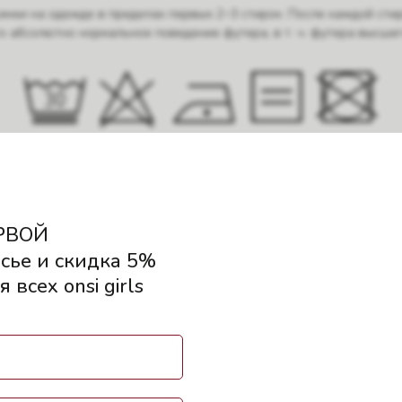
инки на одежде в пределах первых 2−3 стирок. После каждой сти
это абсолютно нормальное поведение футера, в т. ч. футера высшег
и оформлении заказа на сумму от 15 000 руб. — доставка бесплатн
занимает 3−10 рабочих дней. После обработки мы передаем заказ 
РВОЙ
Подробнее
сье и скидка 5%
 всех onsi girls