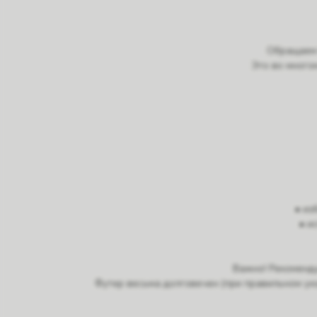
Обращаем 
Это во много
• из
• и
Важно! Рекоменду
Футер весьма долговечен (при правильном ухо