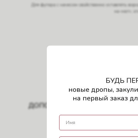
Для футера с начесом свойственно оставлять ворс
на «нет», 
Пр
Обработка заказа 
БУДЬ ПЕ
новые дропы, закули
на первый заказ для
ДОПОЛНИТЬ ОБРАЗ