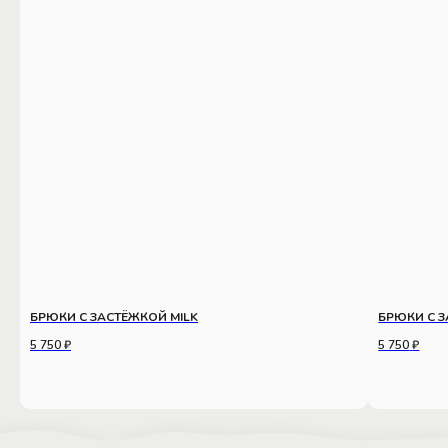
БРЮКИ С ЗАСТЁЖКОЙ MILK
БРЮКИ С 
5 750
₽
5 750
₽