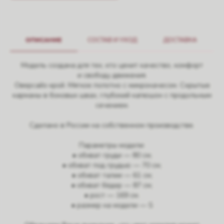
ОПИСАНИЕ
СОСТАВ И УХОД
ДОСТАВКА
Модель создана для тех, кто ценит качество, комфорт
и свободу движения.
Оверсайз крой. Мягкое полотно с микроначесом. Скрытые
карманы в боковых швах, глубокий капюшон с продольным
сечением.
Сделано в России на собственном производстве.
Параметры модели:
• обхват груди — 80 см;
• обхват под грудью — 70 см;
• обхват талии — 61 см;
• обхват бёдер — 87 см;
• рост — 169 см.
• размер на модели — S