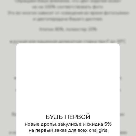
Обращаем Ваше внимание, что цвет изделия может
не на 100% соответствовать фото.
Это во многом зависит от освещения во время фотосъёмки
и цветопередачи Вашего дисплея.
Хлопок 80%, полиэстер 20%
• ручная или машинная деликатная стирка при t° до 30°C
• глажка при низкой температуре (t<110°C)
• химчистка
• сушка и отжим в машинах запрещено
• сушка на горизонтальной поверхности
• отбеливание запрещено
• избегайте контакта шероховатыми поверхностями,
сумками, украшениями
• использовать машинку для удаления пилинга при
образовании катышек
• стирайте с вещами похожего цвета
Важно! Рекомендуем постирать изделие перед первым
БУДЬ ПЕРВОЙ
использованием, соблюдая все рекомендации.
новые дропы, закулисье и скидка 5%
Футер весьма долговечен (при правильном уходе
на первый заказ для всех onsi girls
и использовании), однако при механическом воздействии