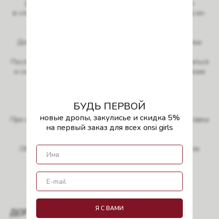
(ремни, сумки и т. д.) допустимо появление катышек
в следствии ношения (скатывания и трения материала) из-
за особенных свойств ткани.
Для футера с начесом свойственно оставлять ворсинки
на одежде в пределах первых 2−3 стирок.
После каждой стирки прилипание ворса будет уменьшаться
и сходить на «нет», это абсолютно нормальное поведение
футера, в т. ч. футера высшего качества.
БУДЬ ПЕРВОЙ
новые дропы, закулисье и скидка 5%
При оформлении заказа на сумму от 15 000 руб. — доставка
на первый заказ для всех onsi girls
бесплатная.
Обработка заказа занимает 3−10 рабочих дней. После
обработки мы передаем заказ в службу доставки.
Подробнее
Я С ВАМИ
ДОПОЛНИТЬ ОБРАЗ