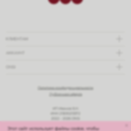
КЛИЕНТАМ
АККАУНТ
ONSI
Политика конфиденциальности
Публичная оферта
ИП Иванов Б.Н.
ИНН 213010213372
2022 - 2026 ONSI
© Все права защищены
Этот сайт использует файлы cookie, чтобы