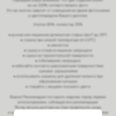
Обращаем Ваше внимание, что цвет изделия может
не на 100% соответствовать фото.
Это во многом зависит от освещения во время фотосъёмки
и цветопередачи Вашего дисплея.
Хлопок 65%, полиэстер 35%
• ручная или машинная деликатная стирка при t° до 30°C
• глажка при низкой температуре (t<110°C)
• химчистка
• сушка и отжим в машинах запрещено
• сушка на горизонтальной поверхности
• отбеливание запрещено
• избегайте контакта шероховатыми поверхностями,
сумками, украшениями
• использовать машинку для удаления пилинга при
образовании катышек
• стирайте с вещами похожего цвета
Важно! Рекомендуем постирать изделие перед первым
использованием, соблюдая все рекомендации.
Футер весьма долговечен (при правильном уходе
и использовании), однако при механическом воздействии