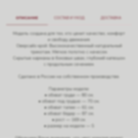
ОПИСАНИЕ
СОСТАВ И УХОД
ДОСТАВКА
Модель создана для тех, кто ценит качество, комфорт
и свободу движения.
Оверсайз крой. Высококачественный натуральный
трикотаж. Мягкое полотно с начесом.
Скрытые карманы в боковых швах, глубокий капюшон
с продольным сечением.
Сделано в России на собственном производстве.
Параметры модели:
• обхват груди — 80 см;
• обхват под грудью — 70 см;
• обхват талии — 61 см;
• обхват бёдер — 87 см;
• рост — 169 см.
• размер на модели — S