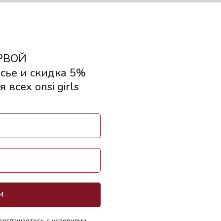
РВОЙ
сье и скидка 5%
 всех onsi girls
И
соглашаетесь с условиями