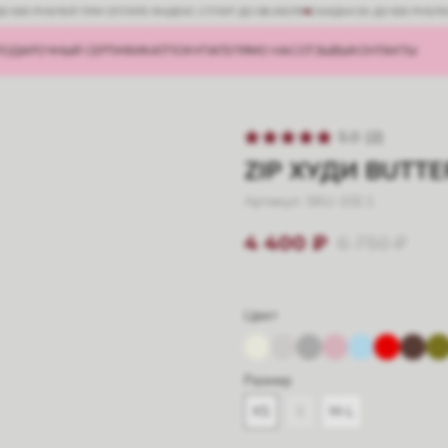
ДО 500 РУБЛЕЙ ПРИ ОПЛАТЕ ЯНДЕКС СПЛИТ ДО 08 ИЮЛЯ
СКИДКА 5% ДО 500 РУБЛ
ПОДАРОЧНЫЙ СЕРТИФИКАТ
ПОКУПАТЕЛЯМ
О НАС
ОТЗЫВЫ
КОНТАКТЫ
5.0
(
2
)
ZIP ХУДИ BUTTE
Артикул:
SKU-102.1
6 750
₽
4 400
₽
Цвет
Размер
XS
S
M-L