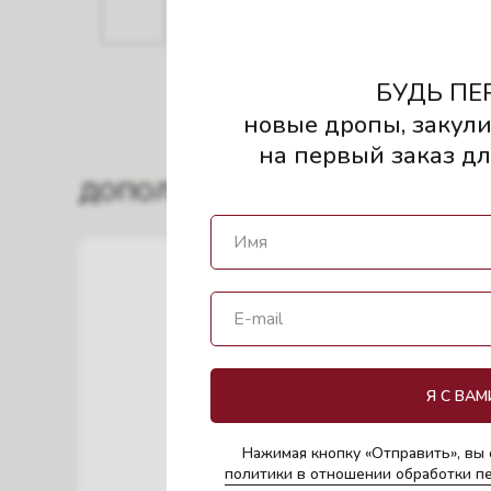
БУДЬ ПЕ
новые дропы, закули
на первый заказ для
ДОПОЛНИТЬ ОБРАЗ
Я С ВАМ
Нажимая кнопку «Отправить», вы 
политики в отношении обработки п